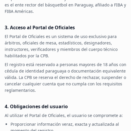
3x3
es el ente rector del básquetbol en Paraguay, afiliado a FIBA y
FIBA Américas.
Institucional
3. Acceso al Portal de Oficiales
Clubes
El Portal de Oficiales es un sistema de uso exclusivo para
Selecciones
árbitros, oficiales de mesa, estadísticos, designadores,
instructores, verificadores y miembros del cuerpo técnico
Reglamentos
habilitados por la CPB.
El registro está reservado a personas mayores de 18 años con
CONTACTO
cédula de identidad paraguaya o documentación equivalente
Contacto general
válida. La CPB se reserva el derecho de rechazar, suspender o
cancelar cualquier cuenta que no cumpla con los requisitos
Canal de Denuncias
reglamentarios.
Entrar al portal
4. Obligaciones del usuario
Al utilizar el Portal de Oficiales, el usuario se compromete a:
Proporcionar información veraz, exacta y actualizada al
momento del registro