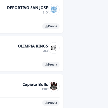
DEPORTIVO SAN JOSE
SJO
Previa
OLIMPIA KINGS
OLI
Previa
Capiata Bulls
CDC
Previa