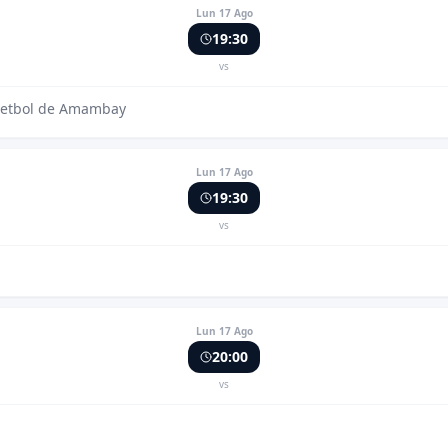
Lun
17
Ago
19:30
vs
quetbol de Amambay
Lun
17
Ago
19:30
vs
Lun
17
Ago
20:00
vs