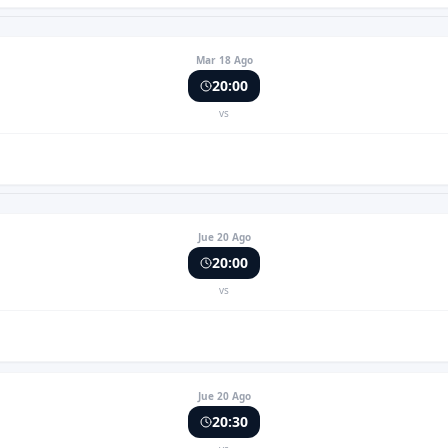
Mar
18
Ago
20:00
vs
Jue
20
Ago
20:00
vs
Jue
20
Ago
20:30