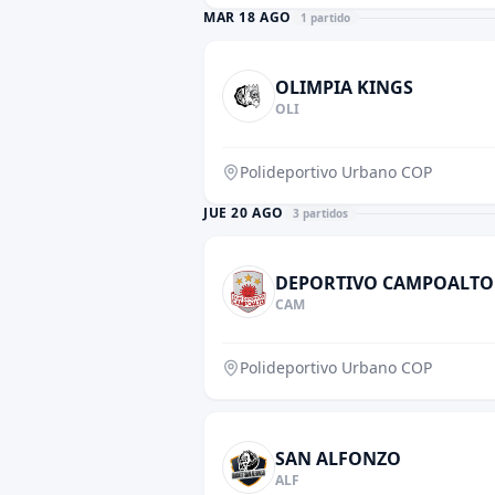
MAR 18 AGO
1
partido
OLIMPIA KINGS
OLI
Polideportivo Urbano COP
JUE 20 AGO
3
partidos
DEPORTIVO CAMPOALTO
CAM
Polideportivo Urbano COP
SAN ALFONZO
ALF