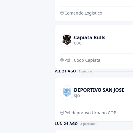
Comando Logistico
Capiata Bulls
CDC
Poli. Coop Capiata
VIE 21 AGO
1
partido
DEPORTIVO SAN JOSE
SJO
Polideportivo Urbano COP
LUN 24 AGO
3
partidos