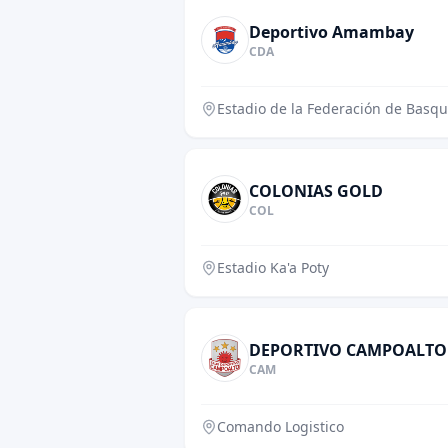
Deportivo Amambay
CDA
Estadio de la Federación de Bas
COLONIAS GOLD
COL
Estadio Ka'a Poty
DEPORTIVO CAMPOALTO
CAM
Comando Logistico