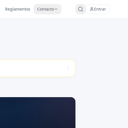
Reglamentos
Contacto
Entrar