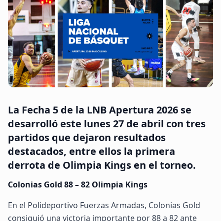
3x3
Institucional
Clubes
Selecciones
Reglamentos
La Fecha 5 de la LNB Apertura 2026 se
CONTACTO
desarrolló este lunes 27 de abril con tres
Contacto general
partidos que dejaron resultados
Canal de Denuncias
destacados, entre ellos la primera
derrota de Olimpia Kings en el torneo.
Entrar al portal
Colonias Gold 88 – 82 Olimpia Kings
En el Polideportivo Fuerzas Armadas, Colonias Gold
consiguió una victoria importante por 88 a 82 ante