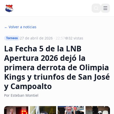
Inicio
← Volver a noticias
Noticias
27 de abril de 2026
·
22:57
32
vistas
Torneos
La Fecha 5 de la LNB
COMPETENCIAS
Calendario
Apertura 2026 dejó la
primera derrota de Olimpia
Posiciones
Kings y triunfos de San José
Líderes
y Campoalto
Estadísticas
Por
Esteban Montiel
Torneos
Histórico